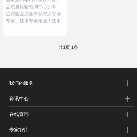
品质量检验检测中心拥有多
位实验室质量体系资深管理
专家，技术专家作强大技术
支持，为您提供全方位的实
验室优化提升服务。 我们能
帮您建立“检测与校准机构能
共
1
页
1
条
力的通用要求”的实验室质量
管理体系，并通过中国
CMA/CNAS等国家实验室认
可。...
我们的服务
资讯中心
在线查询
专家智库